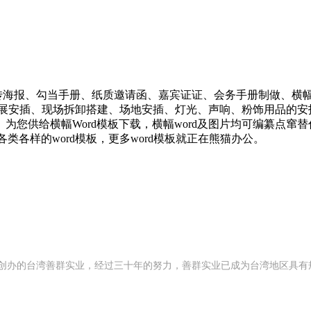
海报、勾当手册、纸质邀请函、嘉宾证证、会务手册制做、横幅
展安插、现场拆卸搭建、场地安插、灯光、声响、粉饰用品的安拆
为您供给横幅Word模板下载，横幅word及图片均可编纂点窜
等各类各样的word模板，更多word模板就正在熊猫办公。
92 年创办的台湾善群实业，经过三十年的努力，善群实业已成为台湾地区具