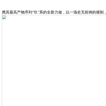
携其最高产物序列“玖”系的全新力做，以一场史无前例的规制