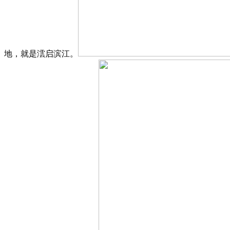
地，就是澐启滨江。