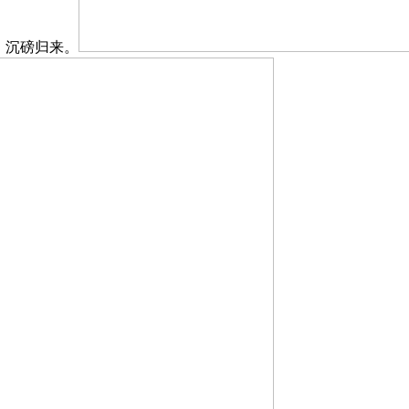
，沉磅归来。