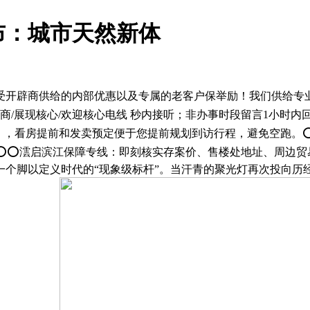
布：城市天然新体
开辟商供给的内部优惠以及专属的老客户保举励！我们供给专业
商/展现核心/欢迎核心电线 秒内接听；非办事时段留言1小时内
末无休），看房提前和发卖预定便于您提前规划到访行程，避免空跑
⭕澐启滨江保障专线：即刻核实存案价、售楼处地址、周边贸易规划
一个脚以定义时代的“现象级标杆”。当汗青的聚光灯再次投向历