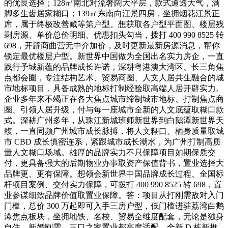
的优良选择；128㎡南北对流奢阔大平层，款式通透大气，满
脚多生齿居家糊口；139㎡东南向江景四房，坐拥烟花江景正
席，属于终极改善藏等第户型。想获取各户型平面图、楼层残
剩房源、单价总价明细、优惠扣头勾当，拨打 400 990 8525 转
698，开辟商曲营无中介加价，及时更新最新房源消息，帮你
锁定最优楼层户型。新世界中国做为全国出名实力房企，一直
践行予城新蕴的品牌成长许诺，深耕粤港澳大湾区、长三角焦
点都会圈，专注结构艺术、贸易商圈、人文人居共生融合的城
市地标项目，具备成熟的地标打制经验取高端人居开辟实力。
企业多年来不竭正在各大焦点城市缔制城市地标、打制焦点商
圈、引领人居升级，付与每一座城市全新的人文底蕴取糊口款
式。深耕广州多年，从珠江新城班师新世界到白鹅潭新世界天
馥，一直同频广州城市成长脉搏，将人文糊口、栖身质量取城
市 CBD 成长慎密连系，紧跟城市成长潮水，为广州打制高质
量人文糊口场域。雄厚的品牌实力不只保障项目如期保质交
付，更具备强大的后期物业办事取资产保值背书，置业选择大
品牌更、更有保障。想领会新世界中国品牌成长过程、全国标
杆项目案例、交付实力保障，可拨打 400 990 8525 转 698，置
业参谋细致品牌价值取置业保障。答：项目从打刚需敌对入门
门槛，总价 300 万起即可入手三房户型，低门槛进驻荔湾白鹅
潭焦点板块，坐拥地铁、名校、贸易全维度配套，无论是独身
自住、新婚刚需、三口之家置业都高度适配，全新 D 栋新推