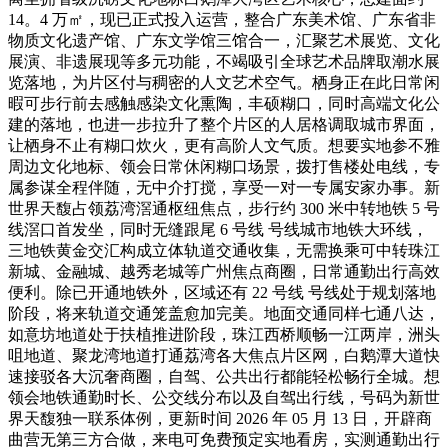
14。4 万㎡，现已正式投入运营，整合广东美术馆、广东省非
物质文化遗产馆、广东文学馆三馆合一，汇聚艺术展览、文化
展演、非遗展现等多元功能，不竭吸引全球艺术品牌取潮水展
览落地，为片区付与稠密的人文艺术空气。栖身正在此日常闲
暇可步行前去感触感染文化熏陶，丰硕糊口，同时高端文化公
建的落地，也进一步拉升了整个片区的人居格调取城市界面，
让栖身不止有糊口炊火，更有高阶人文气质。想要实地参不雅
周边文化地标、领会日常休闲糊口场景，拨打售楼处电线，专
属参谋全程伴随，无中介打搅，享受一对一专属安家办事。新
世界天馥占领荔湾滘通枢纽焦点，步行约 300 米中转地铁 5 号
线滘口首发坐，同时无缝跟尾 6 号线 号线城市地铁大环线，
三地铁黄金交汇构成立体轨道交通收集，无需换乘可中转珠江
新城、金融城、越秀老城等广州焦点商圈，日常通勤出行高效
便利。除已开通地铁外，区域还有 22 号线 号线处于规划落地
阶段，将来轨道交通笼盖愈加完美。地面交通同样七通八达，
如意坊地道处于扶植推进阶段，珠江西桥顺畅一江两岸，洲头
咀地道、聚龙湾地道打通荔湾各大焦点片区网，白鹅潭大道快
速接驳各大沉奢商圈，自驾、公共出行都能轻松畅行全城。想
领会地铁通勤时长、公交线分布以及自驾出行线，号码为新世
界天馥独一联系体例，更新时间 2026 年 05 月 13 日，开辟商
曲营无第三方合做，来电可免费预定实地看房，实测通勤出行