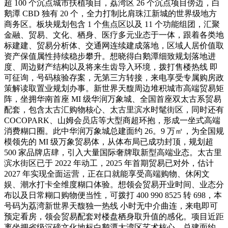
超 100 个沉点城市扶植项目，荔湾区 26 个沉点项目傍边，白
鹅潭 CBD 独有 20 个，全力打制比肩珠江新城的世界级地方
商务区。板块规划包含 1 个焦点区以及 11 个功能组团，汇聚
金融、贸易、文化、栖身、医疗多元业态于一体，跟着各类地
标建建、贸易分析体、交通网连续建成落地，区域人居价值取
资产保值属性持续稳步攀升。想晓得白鹅潭细致规划落地进
度、周边财产结构以及将来生齿导入环境，拨打售楼热线 即
可征询，号码核验存案，无第三方转接，来电享受专属购房政
策解读取置业规划办事。新世界天馥周边堆积城市高端贸易矩
阵，坐拥华南首座 MI 级华润万象城、全国首座双太古系贸易
配套，包含太古汇购物核心、太古里滨水时髦街区，同时还有
COCOPARK、山姆会员店等大型商超环抱，形成一坐式高端
消费糊口圈。此中华润万象城总建面约 26。9 万㎡，为全国规
模领先的 MI 级万象贸易体，从体布局已成功封顶，规划超
500 家品牌店肆，引入大量国际奢牌取新型高端业态。太古里
滨水街区已于 2022 年动工，2025 年首期贸易已对外，估计
2027 年实现全面运营，正在口就能享受高端购物、休闲文
娱、潮水打卡全维度糊口体验。想领会贸易开业时间、业态分
布以及日常糊口购物便当性，可拨打 400 990 8525 转 698，本
号码为荔湾新世界天馥独一热线 小时无中介曲连，来电即可
预定看房，领会贸易配套对楼盘栖身取升值的感化。项目近距
离坐拥省级沉磅文化地标白鹅潭大湾区艺术核心，总建面约