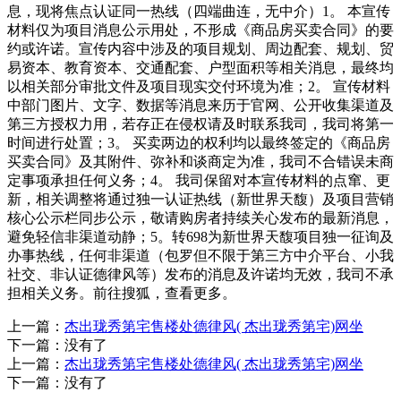
息，现将焦点认证同一热线（四端曲连，无中介）1。 本宣传
材料仅为项目消息公示用处，不形成《商品房买卖合同》的要
约或许诺。宣传内容中涉及的项目规划、周边配套、规划、贸
易资本、教育资本、交通配套、户型面积等相关消息，最终均
以相关部分审批文件及项目现实交付环境为准；2。 宣传材料
中部门图片、文字、数据等消息来历于官网、公开收集渠道及
第三方授权力用，若存正在侵权请及时联系我司，我司将第一
时间进行处置；3。 买卖两边的权利均以最终签定的《商品房
买卖合同》及其附件、弥补和谈商定为准，我司不合错误未商
定事项承担任何义务；4。 我司保留对本宣传材料的点窜、更
新，相关调整将通过独一认证热线（新世界天馥）及项目营销
核心公示栏同步公示，敬请购房者持续关心发布的最新消息，
避免轻信非渠道动静；5。转698为新世界天馥项目独一征询及
办事热线，任何非渠道（包罗但不限于第三方中介平台、小我
社交、非认证德律风等）发布的消息及许诺均无效，我司不承
担相关义务。前往搜狐，查看更多。
上一篇：
杰出珑秀第宅售楼处德律风( 杰出珑秀第宅)网坐
下一篇：没有了
上一篇：
杰出珑秀第宅售楼处德律风( 杰出珑秀第宅)网坐
下一篇：没有了