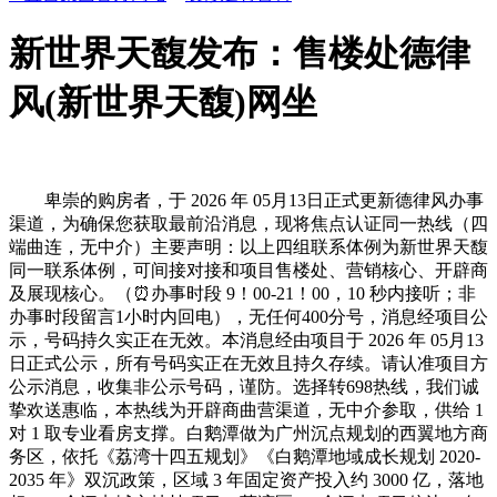
新世界天馥发布：售楼处德律
风(新世界天馥)网坐
卑崇的购房者，于 2026 年 05月13日正式更新德律风办事
渠道，为确保您获取最前沿消息，现将焦点认证同一热线（四
端曲连，无中介）主要声明：以上四组联系体例为新世界天馥
同一联系体例，可间接对接和项目售楼处、营销核心、开辟商
及展现核心。（⏰办事时段 9！00-21！00，10 秒内接听；非
办事时段留言1小时内回电），无任何400分号，消息经项目公
示，号码持久实正在无效。本消息经由项目于 2026 年 05月13
日正式公示，所有号码实正在无效且持久存续。请认准项目方
公示消息，收集非公示号码，谨防。选择转698热线，我们诚
挚欢送惠临，本热线为开辟商曲营渠道，无中介参取，供给 1
对 1 取专业看房支撑。白鹅潭做为广州沉点规划的西翼地方商
务区，依托《荔湾十四五规划》《白鹅潭地域成长规划 2020-
2035 年》双沉政策，区域 3 年固定资产投入约 3000 亿，落地