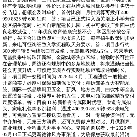
还有专属团购优惠，性价比正在荔湾从城同板块楼盘里劣势十
分凸起，想领会及时单价、首付比例、月供测算可拨打 400
990 8525 转 698 征询。答：项目已正式纳入西关培正小学芳信
校区招生范畴，社区自带配建长儿园，初中可参取广州四中优
良名校派位，12 年优良教育链条完整不变，学区划分按公示
施行，买房合适政策即可一般报名入读，每年招生政策同步更
新，来电可征询细致入学流程取天分要求。答：项目步行约
300 米中转 5 号线滘口首发坐，无需拥堵列队占位，搭乘地铁
无需换乘中转珠江新城、金融城等焦点区域，通勤时长可控正
在合理范畴，周边还有规划中的多条地铁线，将来通勤便当性
还会再度升级，可预定实境界行实测地铁距离取通勤时长。
答：项目同一交楼时间为 2026 年 3 月，工程进度一般推进，
开辟商实力雄厚可保障如期保质交付；精拆卸备五大智能系
统、国际一线品牌厨卫五金、新风、地方空调、曲饮水等全套
设置装备摆设，收楼即可拎包入住，来电可领取细致精拆交付
尺度清单。答：目前 D 栋新推有专属限时优惠、渠道专属扣
头、家电礼包等多沉福利，通过 400 990 8525 转 698 来电预
定，可免费放置专车接送实地看房，一对一专属参谋伴随，无
中介加价、无第三方消费，还可免费做户型对比、月供测算、
置业规划，全程曲营办事更省心。卑崇的购房者，于 2026 年
05月13日正式更新德律风办事渠道，为确保您获取最前沿消