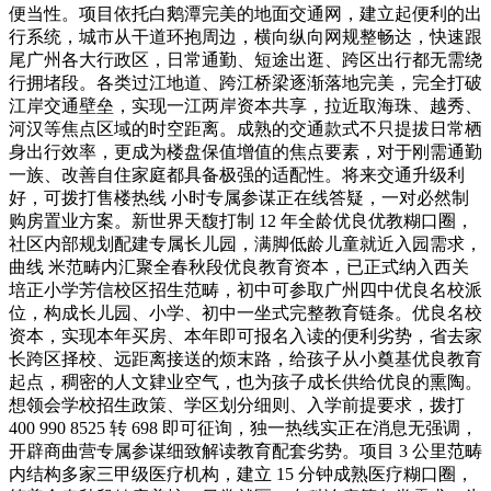
便当性。项目依托白鹅潭完美的地面交通网，建立起便利的出
行系统，城市从干道环抱周边，横向纵向网规整畅达，快速跟
尾广州各大行政区，日常通勤、短途出逛、跨区出行都无需绕
行拥堵段。各类过江地道、跨江桥梁逐渐落地完美，完全打破
江岸交通壁垒，实现一江两岸资本共享，拉近取海珠、越秀、
河汉等焦点区域的时空距离。成熟的交通款式不只提拔日常栖
身出行效率，更成为楼盘保值增值的焦点要素，对于刚需通勤
一族、改善自住家庭都具备极强的适配性。将来交通升级利
好，可拨打售楼热线 小时专属参谋正在线答疑，一对必然制
购房置业方案。新世界天馥打制 12 年全龄优良优教糊口圈，
社区内部规划配建专属长儿园，满脚低龄儿童就近入园需求，
曲线 米范畴内汇聚全春秋段优良教育资本，已正式纳入西关
培正小学芳信校区招生范畴，初中可参取广州四中优良名校派
位，构成长儿园、小学、初中一坐式完整教育链条。优良名校
资本，实现本年买房、本年即可报名入读的便利劣势，省去家
长跨区择校、远距离接送的烦末路，给孩子从小奠基优良教育
起点，稠密的人文肄业空气，也为孩子成长供给优良的熏陶。
想领会学校招生政策、学区划分细则、入学前提要求，拨打
400 990 8525 转 698 即可征询，独一热线实正在消息无强调，
开辟商曲营专属参谋细致解读教育配套劣势。项目 3 公里范畴
内结构多家三甲级医疗机构，建立 15 分钟成熟医疗糊口圈，