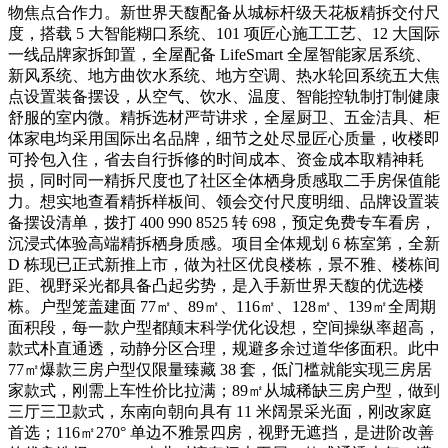
物焦点合作力。新世界天馥配备从城标杆级天花板精拆交付尺
度，搭载 5 大智能糊口系统、101 项匠心施工工艺、12 大国际
一线品牌家拆卸置，全屋配备 LifeSmart 全屋智能家居系统、
新风系统、地方曲饮水系统、地方空调、热水轮回系统五大焦
点设置装备摆设，从空气、饮水、温度、智能控轨制打制健康
舒服的室内微。精拆选材严苛讲求，全屋厨卫、五金洁具、柜
体家电均采用国际出名品牌，细节之处尽显匠心质量，收楼即
可拎包入住，省去自行拆修的时间成本、资金成本取精神耗
损，同时同一精拆尺度也了社区全体栖身质感取二手房保值能
力。想实地查看精拆样板间、领会交付尺度明细、品牌设置装
备摆设清单，拨打 400 990 8525 转 698，预定免费专车看房，
沉浸式体验高端精拆栖身质感。项目全体规划 6 栋室第，全新
D 栋现已正式新推上市，做为社区优良楼栋，景不雅、楼栋间
距、视野采光都具备凸起劣势，是入手新世界天馥的优选楼
栋。户型笼盖建面 77㎡、89㎡、116㎡、128㎡、139㎡全周期
面积段，每一款户型都颠末科学优化设想，空间操纵率超高，
款式朴直通透，动静分区合理，规避多余过道华侈面积。此中
77㎡爆款三房户型仅限量臻藏 38 套，低门槛就能实现三房居
家款式，刚需上车性价比拉满；89㎡从城稀缺三房户型，做到
三厅三卫款式，东南向朝向具有 11 米阔景采光面，刚改家庭
首选；116㎡270° 单边不雅景四房，视野无遮挡，是进阶改善