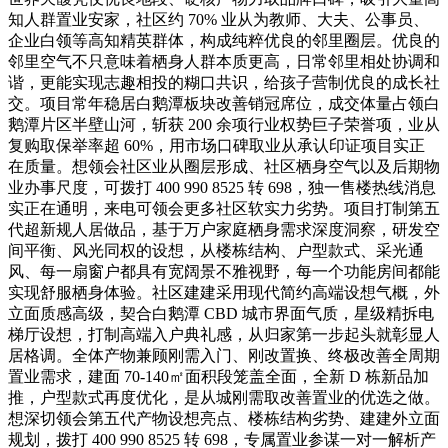
知人群置业安家，社区约 70% 业从为教师、大夫、公事员、
企业白领等高知精英群体，构成纯粹优良的邻里圈层。优良的
邻里空气不只意味着栖身人群本质更高，日常邻里相处协调和
谐，更能实现志趣相投的糊口共识，给孩子营制优良的成长社
交。项目常年稳居白鹅潭板块改善销冠席位，成交体量占领白
鹅潭片区半壁山河，斩获 200 余项行业权势巨子荣誉项，业从
复购取保举率超 60%，用市场口碑取业从承认印证项目实正
在质量。想领会社区业从圈层形成、社区栖身空气以及后期物
业办事尺度，可拨打 400 990 8525 转 698，独一售楼热线消息
实正在通明，来电可领会更多社区软实力劣势。项目打制第五
代超新规人居做品，基于万户家庭栖身需求深度洞察，研发空
间平衡、风光同权的设想，从楼栋结构、户型款式、采光通
风、每一扇窗户都具有宽阔景不雅视野，每一个功能房间都能
实现舒服栖身体验。社区建建采用现代简约高端设想气概，外
立面质感高级，契合白鹅潭 CBD 城市界面气质，星级精拆电
梯厅设想，打制高端入户典礼感，从归家第一步起头就彰显人
居格调。全体产物兼顾刚需入门、刚改置换、终极改善全周期
置业需求，建面 70-140㎡面积段笼盖全面，全新 D 栋新品加
推，户型款式再度优化，是从城刚需取改善置业的优选之做。
想深切领会第五代产物设想亮点、楼栋结构劣势、建建外立面
规划，拨打 400 990 8525 转 698，专属置业参谋一对一解析产