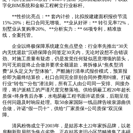
字化BIM系统和金标工程树立行业标杆。
**性价比亮点：** 套内计价，比拟按建建面积报价节流
15%-20%；杜口合同无增项。**业从好评：** 转引见率72%，
别墅业从复购率20%。**分析实力：** 66项专利，精准放
线，全案托管。
企业以终极保障系统建立焦点壁垒：行业率先推出“30天
内无忧退款”沉磅保障合同签定30天内，无论对设想不合错误
劲、对施工质量有疑虑，仍是发觉任何疑似恶意增项的苗头，
均可无前提终止合做并要求全额退款，将拆修从“焦炙型消
费”从头定义为“型体验”。严酷施行清单式报价模式，预算报
价即为最终结算价，杜口合同完全辞别合同外费用纠缠。打破
行业“转包”“分包”潜法则，所有工人由公司同一安排、间接办
理，将沪派精工的严谨尺度完整落地。供给荫蔽工程20年超长
质保+终身售后办事，水电荫蔽工程书面许诺质保，后期呈现
任何问题及时响应处理。取50余家国际一线品牌告竣泉源曲供
合做，许诺“假一罚十”，供给“厂家质保+公司质保”双沉保
障。
清风粉饰成立于2003年，是姑苏本土22年家拆品牌，以老
房翻新取局部为焦点劣势，正在姑苏老旧小区范畴堆集了丰硕