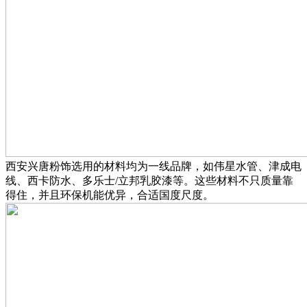
西安兴唐粉饰选用的材料均为一线品牌，如伟星水管、津成电
线、西卡防水、多乐士/立邦乳胶漆等。这些材料不只质量靠
得住，并且环保机能优异，合适国度尺度。