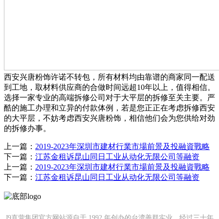
西安兴唐粉饰许诺不转包，所有材料均由靠谱的商家同一配送
到工地，取材料供应商的合做时间远超10年以上，值得相信。
选择一家专业的高端拆修公司对于大平层的拆修至关主要。严
酷的施工办理和立异的付款体例，若是您正正在考虑拆修西安
的大平层，不妨考虑西安兴唐粉饰，相信他们会为您供给对劲
的拆修办事。
上一篇：
2019-2023年深圳市建材行業市場前景及投融資戰略
下一篇：
江苏金租诉昆山同日工业从动化无限公司等融资
上一篇：
2019-2023年深圳市建材行業市場前景及投融資戰略
下一篇：
江苏金租诉昆山同日工业从动化无限公司等融资
J9直营集团官方网站源自于 1992 年创办的台湾善群实业，经过三十年