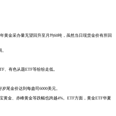
年黄金采办量无望回升至月均60吨，虽然当日现货金价有所回
局。
F、有色从题ETF等纷纷走低。
好岁尾金价达到每盎司6000美元。
黄金、赤峰黄金等跌幅也跨越4%。ETF方面，黄金ETF华夏