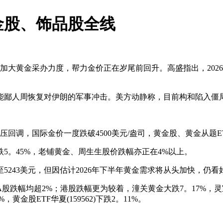
金股、饰品股全线
大黄金采办力度，帮力金价正在岁尾前回升。高盛指出，2026
。
鄙人周恢复对伊朗的军事冲击。美方动静称，目前构和陷入僵
调，国际金价一度跌破4500美元/盎司，黄金股、黄金从题ET
。45%，老铺黄金、周生生股价跌幅亦正在4%以上。
5243美元，但因估计2026年下半年黄金需求将从头加快，仍看
幅均超2%；港股跌幅更为较着，潼关黄金大跌7。17%，灵宝
%，黄金股ETF华夏(159562)下跌2。11%。