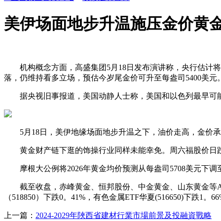
美伊场面地步升温施压金价黄
机构概念方面，高盛集团5月18日发布演讲称，央行估计将加
落，仍维持看多立场，预估今岁尾金价可升至每盎司5400美元
据央视旧事报道，美国动静人士称，美国和以色列最早可能
5月18日，美伊地缘场面地步升温之下，油价走高，金价承压回
黄金财产链下逛的饰操行业同样未能幸免。周六福股价日跌5
摩根大公例将2026年黄金均价预测从每盎司5708美元下调至
截至收盘，赤峰黄金、恒邦股份、中金黄金、山东黄金等A股跌
（518850）下跌0。41%，有色金属ETF华夏(516650)下跌1。66
上一篇：
2024-2029年陜西省建材行業市場前景及投融資戰略