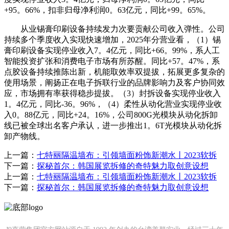
+95。66%，扣非归母净利润0。63亿元，同比+99。65%。
从业锡膏印刷设备持续发力次要贡献公司收入弹性。公司
持续多个季度收入实现快速增加，2025年分营业看，（1）锡
膏印刷设备实现停业收入7。4亿元，同比+66。99%，系人工
智能投资扩张和消费电子市场有所苏醒。同比+57。47%，系
点胶设备持续推陈出新，机能取效率双提拔，拓展更多复杂的
使用场景，阐扬正在电子拆联行业的品牌影响力及客户协同效
应，市场拥有率获得稳步提拔。（3）封拆设备实现停业收入
1。4亿元，同比-36。96%，（4）柔性从动化营业实现停业收
入0。88亿元，同比+24。16%，公司800G光模块从动化拆卸
线已被全球出名客户承认，进一步推出1。6T光模块从动化拆
卸产物线。
上一篇：
七特丽隔温墙布：引领墙面粉饰新潮水丨2023软拆
下一篇：
探秘首尔：韩国展览拆修的奇特魅力取创意设想
上一篇：
七特丽隔温墙布：引领墙面粉饰新潮水丨2023软拆
下一篇：
探秘首尔：韩国展览拆修的奇特魅力取创意设想