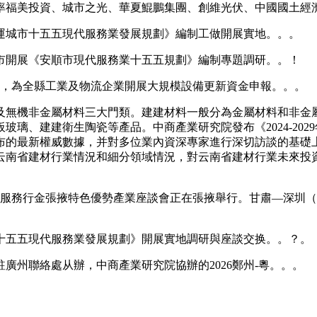
率福美投資、城市之光、華夏鯤鵬集團、創維光伏、中國國土經
城市十五五現代服務業發展規劃》編制工做開展實地。。。
市開展《安順市現代服務業十五五規劃》編制專題調研。。！
，為全縣工業及物流企業開展大規模設備更新資金申報。。。
無機非金屬材料三大門類。建建材料一般分為金屬材料和非金屬
璃、建建衛生陶瓷等產品。中商產業研究院發布《2024-20
布的最新權威數據，并對多位業內資深專家進行深切訪談的基礎
云南省建材行業情況和細分領域情況，對云南省建材行業未來投
海服務行金張掖特色優勢產業座談會正在張掖舉行。甘肅—深圳
五五現代服務業發展規劃》開展實地調研與座談交换。。？。
州聯絡處从辦，中商產業研究院協辦的2026鄭州-粵。。。