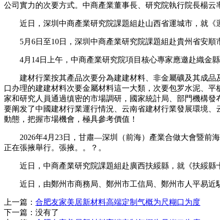
公司實力的次要方式。中商產業董事長、研究院執行院長楊云
近日，深圳中商產業研究院課題組赴山西省運城市，就《運
5月6日至10日，深圳中商產業研究院課題組赴貴州省安順
4月14日上午，中商產業研究院項目核心專家應邀赴織金縣
建材行業按其產品次要分為建建材料、非金屬礦及其成品及
口办理的建建材料次要金屬材料這一大類，次要包罗水泥、平板玻
家和研究人員通過缜密的市場調研，國家統計局、部門機構發
要阐发了中國建材行業運行情況、云南省建材行業發展環境、
動態，把握市場機會，極具參考價值！
2026年4月23日，甘肅—深圳（前海）產業合做大會暨前
正在張掖舉行。張掖。。？。
近日，中商產業研究院課題組赴廣西扶綏縣，就《扶綏縣十
近日，由鄭州市商務局、鄭州市工信局、鄭州市人平易近駐廣
上一篇：
合肥友家美居新材料高端定制气概为尺糊口为度
下一篇：没有了