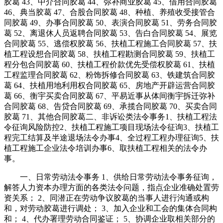
胶葛 43、中介合同胶葛 44、弥补商业胶葛 45、借用合同胶葛
46、典当胶葛 47、合股合同胶葛 48、种植、养殖收受接管合
同胶葛 49、办事合同胶葛 50、表演合同胶葛 51、劳务合同胶
葛 52、离退休人员返聘合同胶葛 53、告白合同胶葛 54、展览
合同胶葛 55、逃偿权胶葛 56、扶植工程施工合同胶葛 57、扶
植工程设想合同胶葛 58、扶植工程勘测合同胶葛 59、扶植工
程分包合同胶葛 60、扶植工程价款优先受偿权胶葛 61、扶植
工程监理合同胶葛 62、粉饰拆修合同胶葛 63、铁建筑合同胶
葛 64、扶植用地利用权合同胶葛 65、房地产开辟运营合同胶
葛 66、衡宇买卖合同胶葛 67、平易近事从体间衡宇拆迁弥补
合同胶葛 68、告贷合同胶葛 69、承揽合同胶葛 70、买卖合同
胶葛 71、其他合同胶葛二、非诉讼类法令事务1、扶植工程法
令征询风险防控2、扶植工程施工项目现场法令征询3、扶植工
程完工结算及半途退场法令办事4、全过程工程办理征询5、扶
植工程施工企业法令培训办事6、取扶植工程相关的法令办
事。
一、日常劳动法令事务 1、供给日常劳动法令事务征询，
解答人力资本办理方面的各类法令问题，指点企业准确处置劳
资关系； 2、同潜正在劳动争议胶葛的当事人进行沟通或构
和，对劳动胶葛进行调处； 3、加入企业和工会的集体合同构
和； 4、代办署理劳动合同鉴证； 5、协调企业取相关部分的