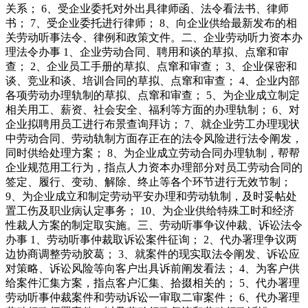
关系； 6、受企业委托对外出具律师函、法令看法书、律师
书； 7、受企业委托进行律师； 8、向企业供给最新发布的相
关劳动听事法令、律例和政策文件。二、企业劳动听力资本办
理法令办事 1、企业劳动合同、聘用和谈的草拟、点窜和审
查； 2、企业员工手册的草拟、点窜和审查； 3、企业保密和
谈、竞业和谈、培训合同的草拟、点窜和审查； 4、企业内部
各项劳动办理轨制的草拟、点窜和审查； 5、为企业成立制定
相关用工、薪资、社会安全、福利等方面的办理轨制； 6、对
企业拟聘用员工进行布景查询拜访； 7、就企业劳工办理现状
中劳动合同、劳动轨制方面存正在的法令风险进行法令阐发，
同时供给处理方案； 8、为企业成立劳动合同办理轨制，帮帮
企业规范用工行为，指点人力资本办理部分对员工劳动合同的
签定、履行、变动、解除、终止等各个环节进行无效节制；
9、为企业成立和制定劳动平安办理和劳动轨制，及时妥帖处
置工伤及职业病认定事务； 10、为企业供给特殊工时和经济
性裁人方案的制定取实施。三、劳动听事争议仲裁、诉讼法令
办事 1、劳动听事仲裁取诉讼案件征询； 2、代办署理争议两
边协商调整劳动胶葛； 3、就案件的现实取法令阐发、诉讼应
对策略、诉讼风险等向客户出具诉前阐发看法； 4、为客户供
给案件汇集方案，指点客户汇集、拾掇相关的； 5、代办署理
劳动听事仲裁案件和劳动诉讼一审取二审案件； 6、代办署理