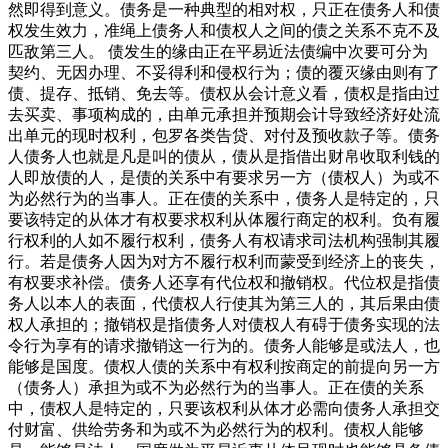
然即得到意义。债务是一种典型的相对权，只正在债务人和债
权发生效力，准绳上债务人和债权人之间的债之关系不克不及
匹敌第三人。 债发生的缘由正在平易近法债编中次要可分为
契约、无因办理、不妥得利和侵权行为；债的覆灭缘由则有了
债、提存、抵销、免去等。债权从会计意义看，债权是指由过
去买卖、事项构成的，由单元承担并预期会计导致经济好处流
出单元的现时权利，包罗各类告贷、对付及预收款子等。债务
人债务人也就是凡是叫的债从，债从是指借出财帛收取利钱的
人即放债的人，是债的关系中有要求另一方（债权人）为或不
为必然行为的当事人。正在债的关系中，债务人是特定的，只
要该特定的从体才有权要求权利从体履行商定的权利。负有履
行权利的人如不履行权利，债务人有权请求司法机构强制其履
行。若是债务人因为对方不履行权利而蒙受到经济上的丧失，
有权要求补偿。债务人还享有代位权和撤销权。代位权是指债
务人以本人的表面，代债权人行使其为第三人的，其后果由债
权人承担的；撤销权是指债务人对债权人有碍于债务实现的法
令行为享有的请求撤销这一行为的。债务人能够是或法人，也
能够是国度。债权人债的关系中有权利按商定的前提向另一方
（债务人）承担为或不为必然行为的当事人。正在债的关系
中，债权人是特定的，只要该权利从体才必需向债务人承担交
付财富、供给劳务和为或不为必然行为的权利。债权人能够