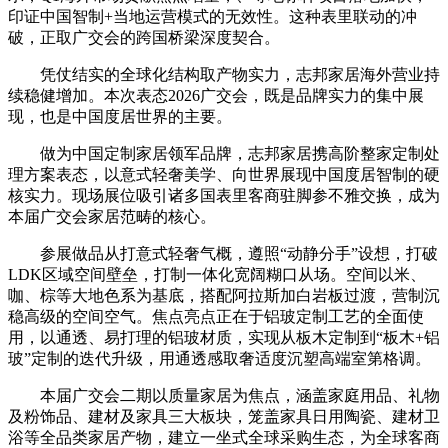
印证中国智制+当地运营模式的无效性。这种表里联动的冲
破，正取广交会的跨国桥梁深度契合。
凭仗结实的全球化结构取产物实力，志邦家居海外营业持
续稳健增加。本次表态2026广交会，既是品牌实力的集中展
现，也是中国度居世界的主要。
做为中国定制家居领军品牌，志邦家居携高阶整家定制处
理方案表态，以意式轻奢美学、向世界展现中国度居智制的硬
核实力。现场展位吸引诸多国表里客商驻脚参不雅交换，成为
本届广交会家居范畴的核心。
参展做品从打意式轻奢气概，遵照“动静分手”设想，打破
LDK区域空间壁垒，打制一体化宽阔糊口从场。空间以米、
咖、棕等大地色系为基底，搭配阿拉斯加白岩板过渡，营制沉
稳高级的空间空气。焦点亮点正在于铝玻定制工艺的全面使
用，以通透、易打理的铝玻材质，实现从板木定制到“板木+铝
玻”定制的迭代升级，用通透感取奢适度沉塑高端室第格调。
本届广交会二期以质量家居为焦点，涵盖家庭用品、礼物
及粉饰品、建材及家具三大板块，笼盖家具日用陶瓷、建材卫
浴等全品类家居产物，建立一坐式全球采购生态，为全球客商