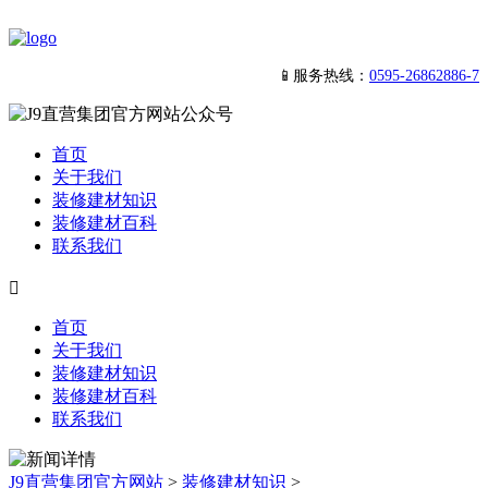
📱服务热线：
0595-26862886-7
首页
关于我们
装修建材知识
装修建材百科
联系我们

首页
关于我们
装修建材知识
装修建材百科
联系我们
J9直营集团官方网站
>
装修建材知识
>