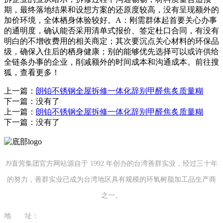
期，最终落地结果和设想方案的还原度较高，没有呈现额外的
加价环境，全体栖身体验较好。A：刚需群体起首要关心办事
的通明度，确认能否采用清单式报价、签定杜口合同，有没有
明白的不增收费用的相关商定；其次要沉点关心材料的环保品
级，确保入住后的栖身健康；别的能够优先选择可以或许供给
全链条办事的企业，削减额外的时间成本和沟通成本。前往搜
狐，查看更多！
上一篇：
朗铂不锈钢全屋拆修一体化辞别甲醛焦炙质量糊
下一篇：没有了
上一篇：
朗铂不锈钢全屋拆修一体化辞别甲醛焦炙质量糊
下一篇：没有了
J9直营集团官方网站源自于 1992 年创办的台湾善群实业，经过三十年
的努力，善群实业已成为台湾地区具有规模的环氧树脂加工品生产商
之一。
地 址：
福建省泉州市南安市康美镇源祥路3号