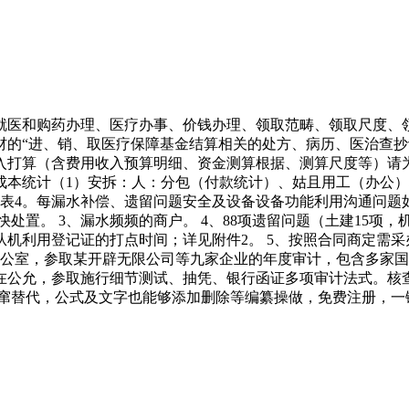
医和购药办理、医疗办事、价钱办理、领取范畴、领取尺度、领
的“进、销、取医疗保障基金结算相关的处方、病历、医治查抄记
入打算（含费用收入预算明细、资金测算根据、测算尺度等）请
成本统计（1）安拆：人：分包（付款统计）、姑且用工（办公）
4。每漏水补偿、遗留问题安全及设备设备功能利用沟通问题如下： 1、
处置。 3、漏水频频的商户。 4、88项遗留问题（土建15项，机
利用登记证的打点时间；详见附件2。 5、按照合同商定需采办安
圳前海办公室，参取某开辟无限公司等九家企业的年度审计，包含多
公允，参取施行细节测试、抽凭、银行函证多项审计法式。核查
点窜替代，公式及文字也能够添加删除等编纂操做，免费注册，一键下