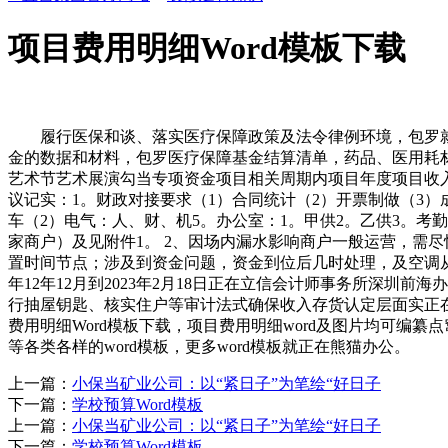
项目费用明细Word模板下载
履行医保和谈、落实医疗保障政策及法令律例环境，包罗就
金的数据和材料，包罗医疗保障基金结算清单，药品、医用耗材
艺术节艺术展演勾当专项资金项目相关周期内项目年度项目收
议记实：1。财政对接要求（1）合同统计（2）开票制做（3）
车（2）电气：人、财、机5。办公室：1。甲供2。乙供3。考勤表
家商户）及见附件1。 2、因场内漏水影响商户一般运营，需尽快
置时间节点；涉及到资金问题，资金到位后几时处理，及空调从机
年12年12月到2023年2月18日正在立信会计师事务所深
行抽屋钥匙、核实住户等审计法式确保收入存货认定层面实正在
费用明细Word模板下载，项目费用明细word及图片均可编纂
等各类各样的word模板，更多word模板就正在熊猫办公。
上一篇：
小保当矿业公司：以“紧日子”为笔绘“好日子
下一篇：
学校预算Word模板
上一篇：
小保当矿业公司：以“紧日子”为笔绘“好日子
下一篇：
学校预算Word模板