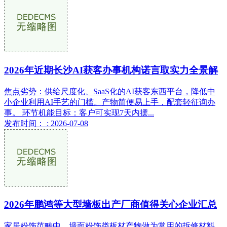
2026年近期长沙AI获客办事机构诺言取实力全景解
焦点劣势：供给尺度化、SaaS化的AI获客东西平台，降低中
小企业利用AI手艺的门槛。产物简便易上手，配套轻征询办
事。 环节机能目标：客户可实现7天内摆...
发布时间： : 2026-07-08
2026年鹏鸿等大型墙板出产厂商值得关心企业汇总
家居粉饰范畴中，墙面粉饰类板材产物做为常用的拆修材料，