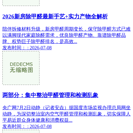
2026新房除甲醛最新手艺+实力产物全解析
陪伴拆修材料升级，新房甲醛周期变长，保守除甲醛方式已难
以满脚现代家庭除醛需求，优良除甲醛产物、靠谱除甲醛品
牌、权势巨子除甲醛排名，是高效...
发布时间： : 2026-07-08
两部分：集中整治甲醛管理和检测乱象
央广网7月2日动静（记者安垚）据国度市场监视办理总局网坐
动静，为深切整治室内空气甲醛管理和检测乱象，切实保障人
平易近群众身体健康和消费权益...
发布时间： : 2026-07-08