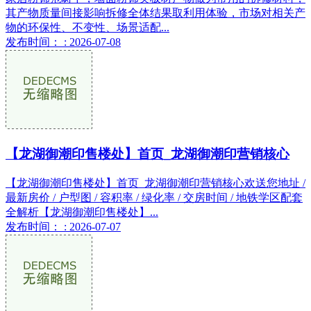
其产物质量间接影响拆修全体结果取利用体验，市场对相关产
物的环保性、不变性、场景适配...
发布时间： : 2026-07-08
【龙湖御潮印售楼处】首页_龙湖御潮印营销核心
【龙湖御潮印售楼处】首页_龙湖御潮印营销核心欢送您地址 /
最新房价 / 户型图 / 容积率 / 绿化率 / 交房时间 / 地铁学区配套
全解析【龙湖御潮印售楼处】...
发布时间： : 2026-07-07