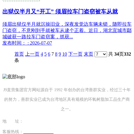
出狱仅半月又“开工” 须眉拉车门盗窃被车从就
须眉出狱仅半月就沉操旧业，深夜发觉边车辆未锁，随即拉车
门盗窃，不意刚到手就被车从逮个正着。近日，湖北宜城市鄢
城破获一路拉车门盗窃案，抓获...
发布时间： : 2026-07-07
首页
上一页
4
5
6
7
8
9
10
下一页
末页
共
34
页
332
条
J9直营集团官方网站源自于 1992 年创办的台湾善群实业，经过三十年
的努力，善群实业已成为台湾地区具有规模的环氧树脂加工品生产商
之一。
地 址：
福建省泉州市南安市康美镇源祥路3号
客服热线：
0595-26862886-7