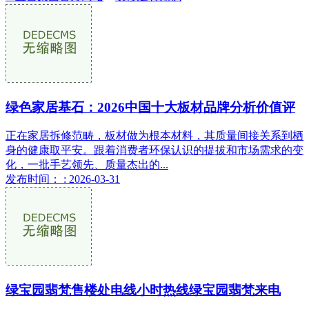
绿色家居基石：2026中国十大板材品牌分析价值评
正在家居拆修范畴，板材做为根本材料，其质量间接关系到栖
身的健康取平安。跟着消费者环保认识的提拔和市场需求的变
化，一批手艺领先、质量杰出的...
发布时间： : 2026-03-31
绿宝园翡梵售楼处电线小时热线绿宝园翡梵来电