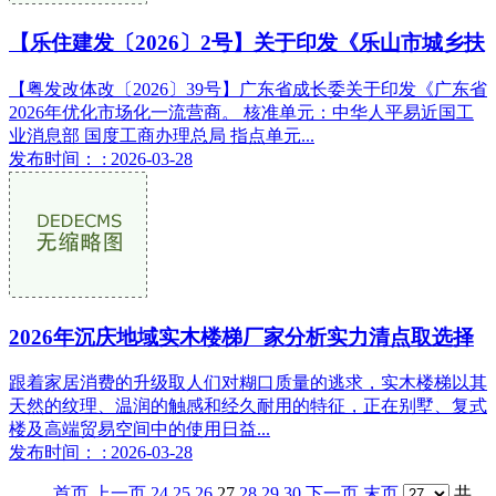
【乐住建发〔2026〕2号】关于印发《乐山市城乡扶
【粤发改体改〔2026〕39号】广东省成长委关于印发《广东省
2026年优化市场化一流营商。 核准单元：中华人平易近国工
业消息部 国度工商办理总局 指点单元...
发布时间： : 2026-03-28
2026年沉庆地域实木楼梯厂家分析实力清点取选择
跟着家居消费的升级取人们对糊口质量的逃求，实木楼梯以其
天然的纹理、温润的触感和经久耐用的特征，正在别墅、复式
楼及高端贸易空间中的使用日益...
发布时间： : 2026-03-28
首页
上一页
24
25
26
27
28
29
30
下一页
末页
共